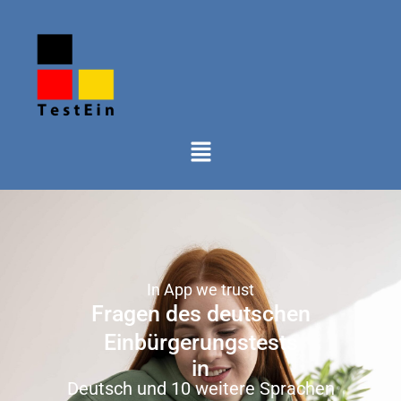
In App we trust
Fragen des deutschen
Einbürgerungstests
in
Deutsch und 10 weitere Sprachen