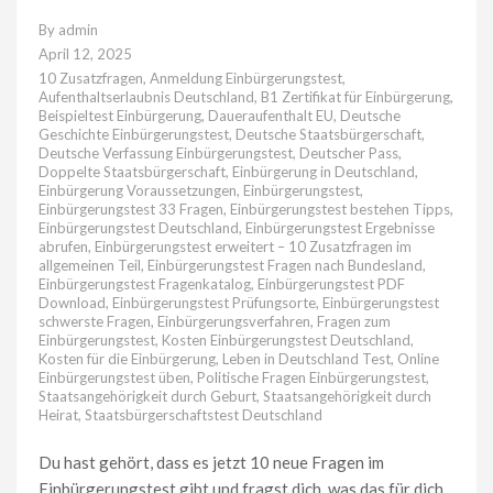
By
admin
April 12, 2025
10 Zusatzfragen
,
Anmeldung Einbürgerungstest
,
Aufenthaltserlaubnis Deutschland
,
B1 Zertifikat für Einbürgerung
,
Beispieltest Einbürgerung
,
Daueraufenthalt EU
,
Deutsche
Geschichte Einbürgerungstest
,
Deutsche Staatsbürgerschaft
,
Deutsche Verfassung Einbürgerungstest
,
Deutscher Pass
,
Doppelte Staatsbürgerschaft
,
Einbürgerung in Deutschland
,
Einbürgerung Voraussetzungen
,
Einbürgerungstest
,
Einbürgerungstest 33 Fragen
,
Einbürgerungstest bestehen Tipps
,
Einbürgerungstest Deutschland
,
Einbürgerungstest Ergebnisse
abrufen
,
Einbürgerungstest erweitert – 10 Zusatzfragen im
allgemeinen Teil
,
Einbürgerungstest Fragen nach Bundesland
,
Einbürgerungstest Fragenkatalog
,
Einbürgerungstest PDF
Download
,
Einbürgerungstest Prüfungsorte
,
Einbürgerungstest
schwerste Fragen
,
Einbürgerungsverfahren
,
Fragen zum
Einbürgerungstest
,
Kosten Einbürgerungstest Deutschland
,
Kosten für die Einbürgerung
,
Leben in Deutschland Test
,
Online
Einbürgerungstest üben
,
Politische Fragen Einbürgerungstest
,
Staatsangehörigkeit durch Geburt
,
Staatsangehörigkeit durch
Heirat
,
Staatsbürgerschaftstest Deutschland
Du hast gehört, dass es jetzt 10 neue Fragen im
Einbürgerungstest gibt und fragst dich, was das für dich