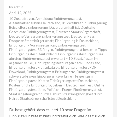
By
admin
April 12, 2025
10 Zusatzfragen
,
Anmeldung Einbürgerungstest
,
Aufenthaltserlaubnis Deutschland
,
B1 Zertifikat für Einbürgerung
,
Beispieltest Einbürgerung
,
Daueraufenthalt EU
,
Deutsche
Geschichte Einbürgerungstest
,
Deutsche Staatsbürgerschaft
,
Deutsche Verfassung Einbürgerungstest
,
Deutscher Pass
,
Doppelte Staatsbürgerschaft
,
Einbürgerung in Deutschland
,
Einbürgerung Voraussetzungen
,
Einbürgerungstest
,
Einbürgerungstest 33 Fragen
,
Einbürgerungstest bestehen Tipps
,
Einbürgerungstest Deutschland
,
Einbürgerungstest Ergebnisse
abrufen
,
Einbürgerungstest erweitert – 10 Zusatzfragen im
allgemeinen Teil
,
Einbürgerungstest Fragen nach Bundesland
,
Einbürgerungstest Fragenkatalog
,
Einbürgerungstest PDF
Download
,
Einbürgerungstest Prüfungsorte
,
Einbürgerungstest
schwerste Fragen
,
Einbürgerungsverfahren
,
Fragen zum
Einbürgerungstest
,
Kosten Einbürgerungstest Deutschland
,
Kosten für die Einbürgerung
,
Leben in Deutschland Test
,
Online
Einbürgerungstest üben
,
Politische Fragen Einbürgerungstest
,
Staatsangehörigkeit durch Geburt
,
Staatsangehörigkeit durch
Heirat
,
Staatsbürgerschaftstest Deutschland
Du hast gehört, dass es jetzt 10 neue Fragen im
Einbürgerungstest gibt und fragst dich, was das für dich