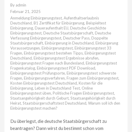
By
admin
Februar 21, 2025
Anmeldung Einbürgerungstest
,
Aufenthaltserlaubnis
Deutschland
,
B1 Zertifikat für Einbürgerung
,
Beispieltest
Einbürgerung
,
Daueraufenthalt EU
,
Deutsche Geschichte
Einbürgerungstest
,
Deutsche Staatsbürgerschaft
,
Deutsche
Verfassung Einbürgerungstest
,
Deutscher Pass
,
Doppelte
Staatsbürgerschaft
,
Einbürgerung in Deutschland
,
Einbürgerung
Voraussetzungen
,
Einbürgerungstest
,
Einbürgerungstest 33
Fragen
,
Einbürgerungstest bestehen Tipps
,
Einbürgerungstest
Deutschland
,
Einbürgerungstest Ergebnisse abrufen
,
Einbürgerungstest Fragen nach Bundesland
,
Einbürgerungstest
Fragenkatalog
,
Einbürgerungstest PDF Download
,
Einbürgerungstest Prüfungsorte
,
Einbürgerungstest schwerste
Fragen
,
Einbürgerungsverfahren
,
Fragen zum Einbürgerungstest
,
Kosten Einbürgerungstest Deutschland
,
Kosten für die
Einbürgerung
,
Leben in Deutschland Test
,
Online
Einbürgerungstest üben
,
Politische Fragen Einbürgerungstest
,
Staatsangehörigkeit durch Geburt
,
Staatsangehörigkeit durch
Heirat
,
Staatsbürgerschaftstest Deutschland
,
Warum soll ich den
Einbürgerungstest machen?
Du überlegst, die deutsche Staatsbürgerschaft zu
beantragen? Dann wirst du bestimmt schon vom