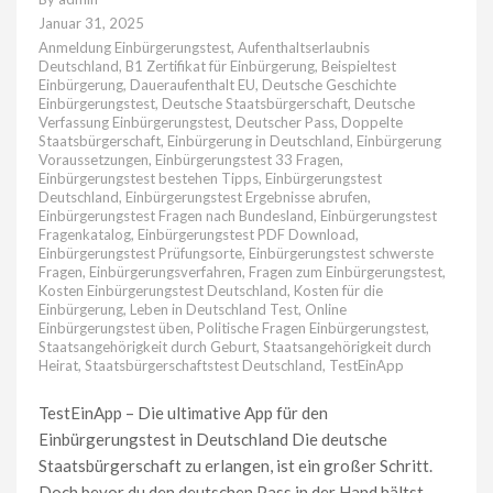
Januar 31, 2025
Anmeldung Einbürgerungstest
,
Aufenthaltserlaubnis
Deutschland
,
B1 Zertifikat für Einbürgerung
,
Beispieltest
Einbürgerung
,
Daueraufenthalt EU
,
Deutsche Geschichte
Einbürgerungstest
,
Deutsche Staatsbürgerschaft
,
Deutsche
Verfassung Einbürgerungstest
,
Deutscher Pass
,
Doppelte
Staatsbürgerschaft
,
Einbürgerung in Deutschland
,
Einbürgerung
Voraussetzungen
,
Einbürgerungstest 33 Fragen
,
Einbürgerungstest bestehen Tipps
,
Einbürgerungstest
Deutschland
,
Einbürgerungstest Ergebnisse abrufen
,
Einbürgerungstest Fragen nach Bundesland
,
Einbürgerungstest
Fragenkatalog
,
Einbürgerungstest PDF Download
,
Einbürgerungstest Prüfungsorte
,
Einbürgerungstest schwerste
Fragen
,
Einbürgerungsverfahren
,
Fragen zum Einbürgerungstest
,
Kosten Einbürgerungstest Deutschland
,
Kosten für die
Einbürgerung
,
Leben in Deutschland Test
,
Online
Einbürgerungstest üben
,
Politische Fragen Einbürgerungstest
,
Staatsangehörigkeit durch Geburt
,
Staatsangehörigkeit durch
Heirat
,
Staatsbürgerschaftstest Deutschland
,
TestEinApp
TestEinApp – Die ultimative App für den
Einbürgerungstest in Deutschland Die deutsche
Staatsbürgerschaft zu erlangen, ist ein großer Schritt.
Doch bevor du den deutschen Pass in der Hand hältst,