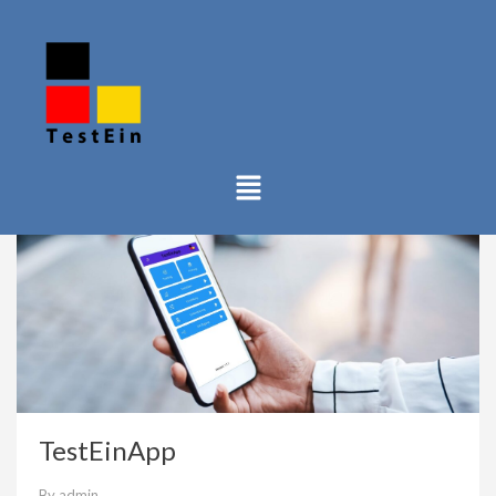
TestEinApp
By
admin